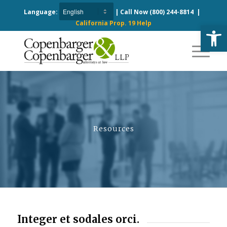
Language:
| Call Now
(800) 244-8814
|
California Prop. 19 Help
Open
Resources
Integer et sodales orci.